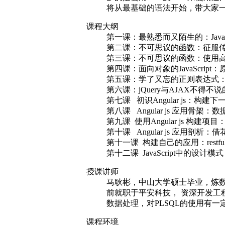
将从最基础的语法开始，带大家一路
课程大纲
第一课：最熟悉而又陌生的：JavaS
第二课：不可思议的函数：征服
第三课：不可思议的函数：使用高
第四课：面向对象的JavaScrip
第五课：学了又忘的正则表达式
第六课：jQuery与AJAX不得不
第七课 初识Angular js：构建
第八课 Angular js 应用骨
第九课 使用Angular js 构
第十课 Angular js 应用剖析：
第十一课 构建自己的应用：restf
第十二课 JavaScript中的设
授课讲师
马耿彬，中山大学硕士毕业，炼数成
前就职于平安科技， 资深开发
数据处理，对PLSQL的使用有一
课程环境