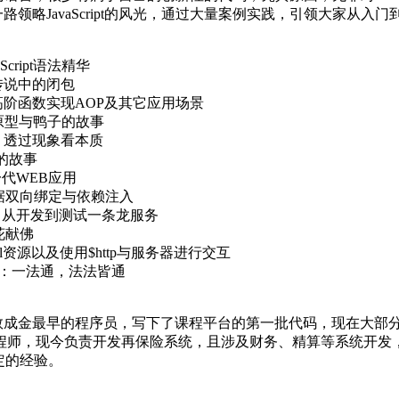
领略JavaScript的风光，通过大量案例实践，引领大家从入门
cript语法精华
传说中的闭包
阶函数实现AOP及其它应用场景
t：原型与鸭子的故事
：透过现象看本质
说的故事
下一代WEB应用
架：数据双向绑定与依赖注入
建项目：从开发到测试一条龙服务
借花献佛
ul资源以及使用$http与服务器进行交互
计模式：一法通，法法皆通
金最早的程序员，写下了课程平台的第一批代码，现在大部分还在使
工程师，现今负责开发再保险系统，且涉及财务、精算等系统开发
定的经验。