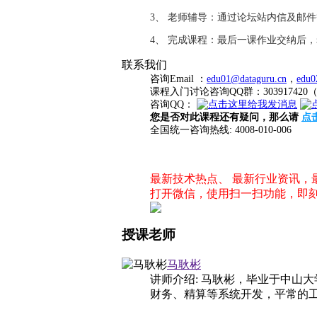
3、 老师辅导：通过论坛站内信及邮
4、 完成课程：最后一课作业交纳后
联系我们
咨询Email ：
edu01@dataguru.cn
，
edu0
课程入门讨论咨询QQ群：3039174
咨询QQ：
您是否对此课程还有疑问，那么请
点
全国统一咨询热线: 4008-010-006
最新技术热点、 最新行业资讯
打开微信，使用扫一扫功能，即
授课老师
马耿彬
讲师介绍: 马耿彬，毕业于中山
财务、精算等系统开发，平常的工