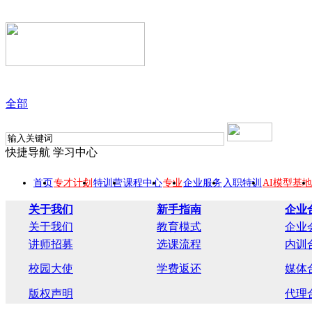
全部
快捷导航
学习中心
首页
专才计划
特训营
课程中心
专业
企业服务
入职特训
AI模型基地
关于我们
新手指南
企业
关于我们
教育模式
企业
讲师招募
选课流程
内训
校园大使
学费返还
媒体
版权声明
代理