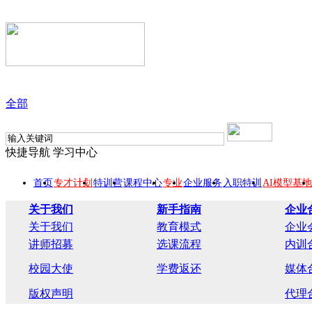
全部
快捷导航
学习中心
首页
专才计划
特训营
课程中心
专业
企业服务
入职特训
AI模型基地
关于我们
新手指南
企业
关于我们
教育模式
企业
讲师招募
选课流程
内训
校园大使
学费返还
媒体
版权声明
代理