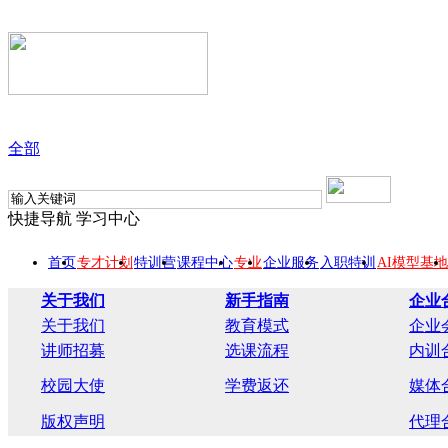
全部
快捷导航
学习中心
首页
专才计划
特训营
课程中心
专业
企业服务
入职特训
AI模型基地
关于我们
新手指南
企业
关于我们
教育模式
企业
讲师招募
选课流程
内训
校园大使
学费返还
媒体
版权声明
代理