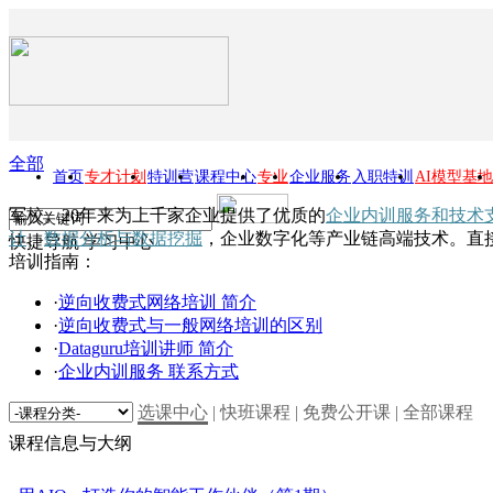
全部
首页
专才计划
特训营
课程中心
专业
企业服务
入职特训
AI模型基地
军校。20年来为上千家企业提供了优质的
企业内训服务和技术
计
、
数据分析与数据挖掘
，企业数字化等产业链高端技术。直
快捷导航
学习中心
培训指南：
·
逆向收费式网络培训 简介
·
逆向收费式与一般网络培训的区别
·
Dataguru培训讲师 简介
·
企业内训服务 联系方式
选课中心
|
快班课程
|
免费公开课
|
全部课程
课程信息与大纲